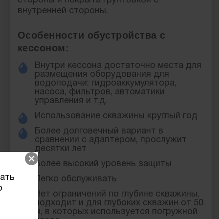
стороны и покрыта грунтовкой с
внутренней стороны.
Особенности обустройства с
кессоном:
Внутри кессона достаточно места для
размещения оборудования для
водоподачи: гидроаккумулятора,
насоса, фильтров, автоматики
управления и т.д.
Использование скважины круглый год
Более долговечный вариант в
сравнении с адаптером, прослужит
десятки лет
Более высокий уровень защиты
вать
Легко обслуживать
о
Нет ограничений по глубине скважины,
подходит и для глубоких скважин от 50
м, в которых используется погружной