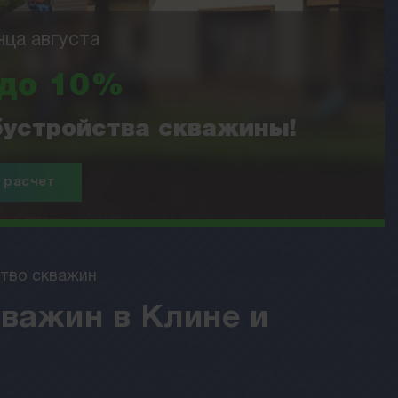
нца августа
 до 10%
обустройства скважины!
 расчет
тво скважин
важин в Клине и