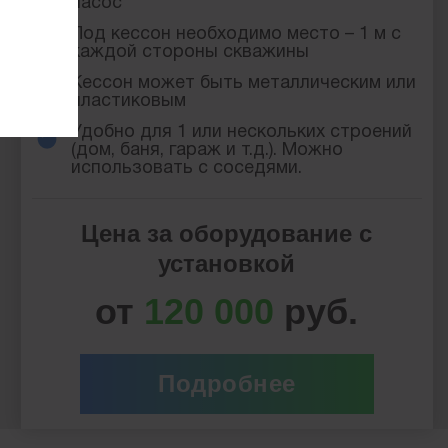
насос
Под кессон необходимо место – 1 м с
каждой стороны скважины
Кессон может быть металлическим или
пластиковым
Удобно для 1 или нескольких строений
(дом, баня, гараж и т.д.). Можно
использовать с соседями.
Цена за оборудование с
установкой
от
120 000
руб.
Подробнее