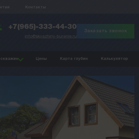
антии
Контакты
+7(965)-333-44-30
Заказать звонок
info@skvazhiny-burenie.ru
 скважин
Цены
Карта глубин
Калькулятор