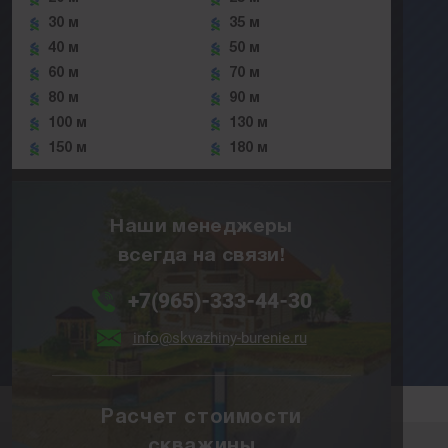
30 м
35 м
40 м
50 м
60 м
70 м
80 м
90 м
100 м
130 м
150 м
180 м
Наши менеджеры
всегда на связи!
+7(965)-333-44-30
info@skvazhiny-burenie.ru
Расчет стоимости
скважины