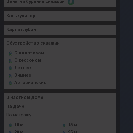
Цены на бурение скважин
Калькулятор
Карта глубин
Обустройство скважин
C адаптером
C кессоном
Летнее
Зимнее
Артезианских
В частном доме
На даче
По метражу
10 м
15 м
20 м
25 м