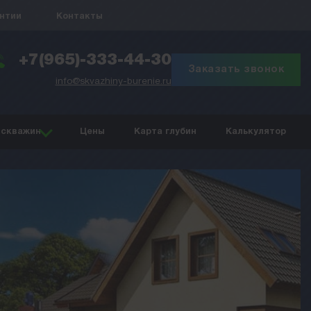
антии
Контакты
+7(965)-333-44-30
Заказать звонок
info@skvazhiny-burenie.ru
 скважин
Цены
Карта глубин
Калькулятор