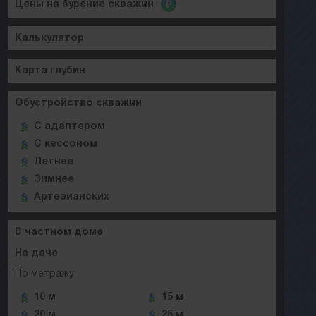
Цены на бурение скважин
Калькулятор
Карта глубин
Обустройство скважин
C адаптером
C кессоном
Летнее
Зимнее
Артезианских
В частном доме
На даче
По метражу
10 м
15 м
20 м
25 м