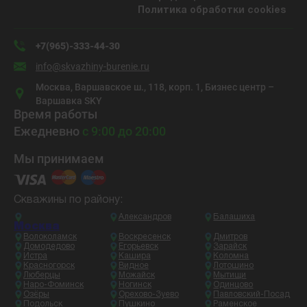
Политика обработки cookies
+7(965)-333-44-30
info@skvazhiny-burenie.ru
Москва, Варшавское ш., 118, корп. 1, Бизнес центр –
Варшавка SKY
Время работы
Ежедневно
с 9:00 до 20:00
Мы принимаем
Скважины по району:
Александров
Балашиха
Москва
Волоколамск
Воскресенск
Дмитров
Домодедово
Егорьевск
Зарайск
Истра
Кашира
Коломна
Красногорск
Видное
Лотошино
Люберцы
Можайск
Мытищи
Наро-Фоминск
Ногинск
Одинцово
Озёры
Орехово-Зуево
Павловский-Посад
Подольск
Пушкино
Раменское