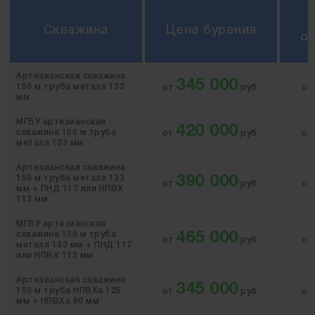
Скважина
Цена бурения
о
Артезианская скважина
345 000
150 м труба металл 133
от
руб.
о
мм
МГБУ артезианская
420 000
скважина 150 м труба
от
руб.
о
металл 133 мм
Артезианская скважина
150 м труба металл 133
390 000
от
руб.
о
мм + ПНД 117 или НПВХ
113 мм
МГБУ артезианская
скважина 150 м труба
465 000
от
руб.
о
металл 133 мм + ПНД 117
или НПВХ 113 мм
Артезианская скважина
345 000
150 м труба НПВХа 125
от
руб.
о
мм + НПВХа 90 мм