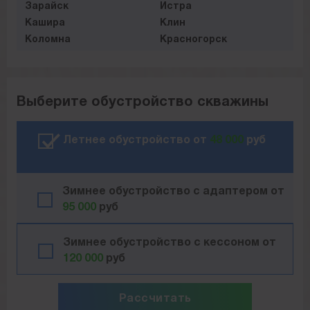
Зарайск
Истра
Кашира
Клин
Коломна
Красногорск
Видное
Лотошино
Люберцы
Можайск
Мытищи
Наро-Фоминск
Выберите обустройство скважины
Ногинск
Одинцово
Озёры
Орехово-Зуево
Павловский-Посад
Подольск
Летнее обустройство от
48 000
руб
Пушкино
Раменское
Руза
Сергиев Посад
Серебряные пруды
Серпухов
Зимнее обустройство с адаптером от
Солнечногорск
Ступино
95 000
руб
Талдом
Химки
Чехов
Шатура
Зимнее обустройство с кессоном от
Шаховская
Щёлково
120 000
руб
Рассчитать