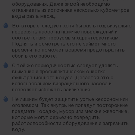
работоспособности оборудования.
оборудования. Даже зимой необходимо
откачивать из источника несколько кубометров
Не забывайте, что качественно выполненное работ
воды раз в месяц.
и соблюдение правил использования позволят вам
увеличить время службы песчаной скважины на
Во-вторых, следует хотя бы раз в год визуально
максимально возможный срок!
проверять насос на наличие повреждений и
соответствия требуемым характеристикам.
Поднять и осмотреть его не займет много
времени, но поможет вовремя предотвратить
сбои в его работе.
С той же периодичностью следует уделять
внимание и профилактической очистке
фильтрационного конуса. Делается это с
использованием вибрационного насоса и
позволяет избежать заиливания.
Не лишним будет защитить устье кессоном или
оголовком. Так внутрь не попадут посторонние
предметы: осадки, мусор или мелкие животные,
которые могут серьезно повредить
работоспособности оборудования и загрязнить
воду.