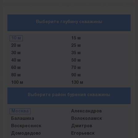
Выберите глубину скважины
10 м
15 м
20 м
25 м
30 м
35 м
40 м
50 м
60 м
70 м
80 м
90 м
100 м
130 м
150 м
180 м
Выберите район бурения скважины
Москва
Александров
Балашиха
Волоколамск
Воскресенск
Дмитров
Домодедово
Егорьевск