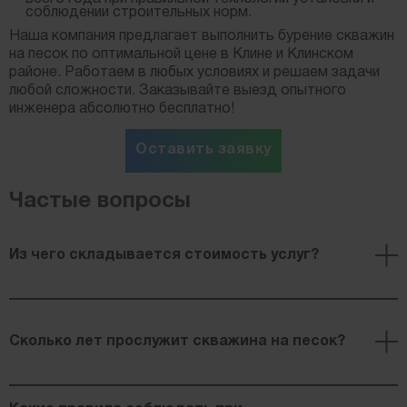
соблюдении строительных норм.
Наша компания предлагает выполнить бурение скважин
на песок по оптимальной цене в Клине и Клинском
районе. Работаем в любых условиях и решаем задачи
любой сложности. Заказывайте выезд опытного
инженера абсолютно бесплатно!
Оставить заявку
Частые вопросы
Из чего складывается стоимость услуг?
Цена работ определяется глубиной залегания воды,
района расположения участка и материала
Сколько лет прослужит скважина на песок?
выбранной трубы. Сложные грунты увеличивают
время работы и расход топлива. В таблице цен
указана стоимость одного метра, в который
Срок службы скважин на песок составляет 7-10
включена: