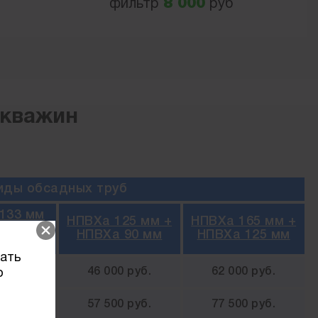
фильтр
8 000
руб
скважин
иды обсадных труб
133 мм
НПВХа 125 мм +
НПВХа 165 мм +
17 или
НПВХа 90 мм
НПВХа 125 мм
13 мм
вать
 руб.
46 000 руб.
62 000 руб.
о
 руб.
57 500 руб.
77 500 руб.