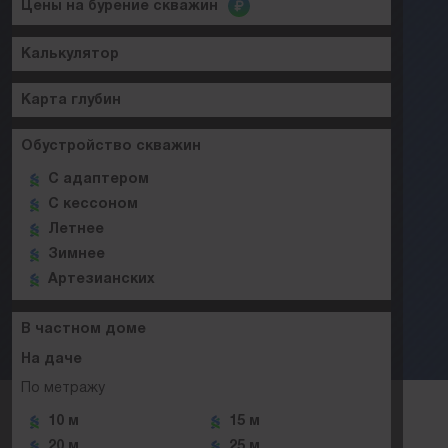
Цены на бурение скважин
Калькулятор
Карта глубин
Обустройство скважин
C адаптером
C кессоном
Летнее
Зимнее
Артезианских
В частном доме
На даче
По метражу
10 м
15 м
20 м
25 м