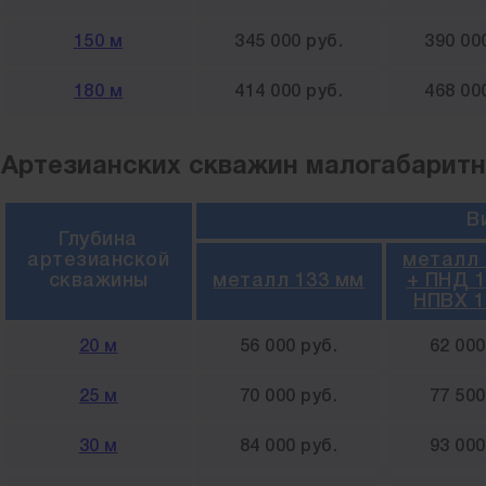
150 м
345 000 руб.
390 00
180 м
414 000 руб.
468 00
Артезианских скважин малогабаритн
В
Глубина
артезианской
металл 
скважины
металл 133 мм
+ ПНД 1
НПВХ 1
20 м
56 000 руб.
62 000
25 м
70 000 руб.
77 500
30 м
84 000 руб.
93 000