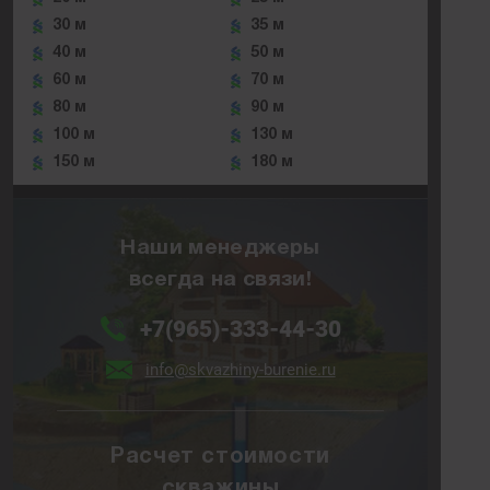
30 м
35 м
40 м
50 м
60 м
70 м
80 м
90 м
100 м
130 м
150 м
180 м
Наши менеджеры
всегда на связи!
+7(965)-333-44-30
info@skvazhiny-burenie.ru
Расчет стоимости
скважины