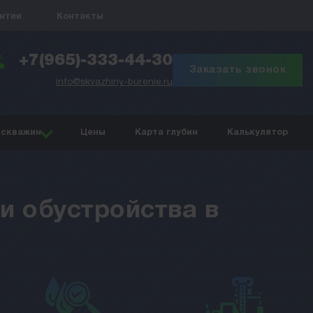
антии
Контакты
+7(965)-333-44-30
Заказать звонок
info@skvazhiny-burenie.ru
 скважин
Цены
Карта глубин
Калькулятор
 и обустройства в