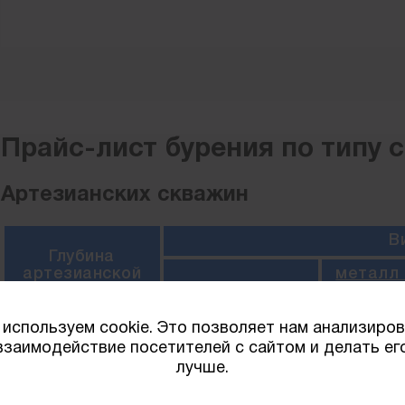
Прайс-лист бурения по типу 
Артезианских скважин
В
Глубина
артезианской
металл 
скважины
металл 133 мм
+ ПНД 1
НПВХ 1
используем cookie. Это позволяет нам анализиро
20 м
46 000 руб.
52 000
взаимодействие посетителей с сайтом и делать ег
лучше.
25 м
57 500 руб.
65 000