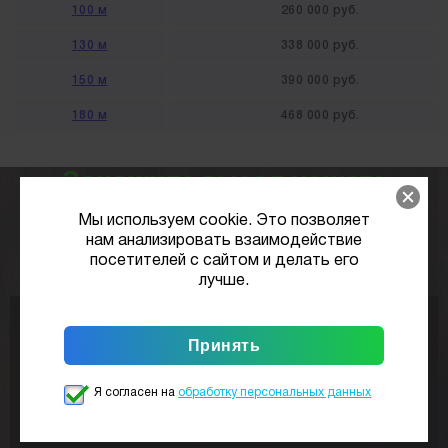
100 м
260 000 руб.
130 м
338 000 руб.
150 м
390 000 руб.
180 м
468 000 руб.
Закажите выезд нашего
специалиста
к вам на участок
Мы используем cookie. Это позволяет
нам анализировать взаимодействие
посетителей с сайтом и делать его
совершенно
бесплатно
лучше.
Я согласен на
обработку персональных данных