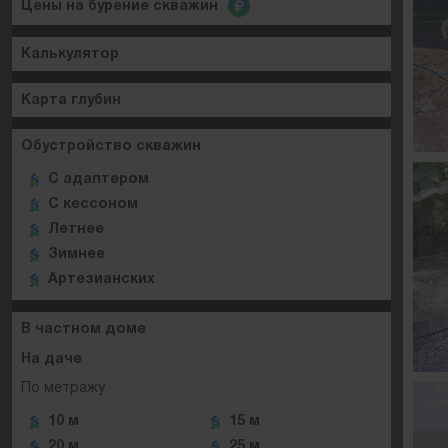
Цены на бурение скважин
Калькулятор
Карта глубин
Обустройство скважин
C адаптером
C кессоном
Летнее
Зимнее
Артезианских
В частном доме
На даче
По метражу
10 м
15 м
20 м
25 м