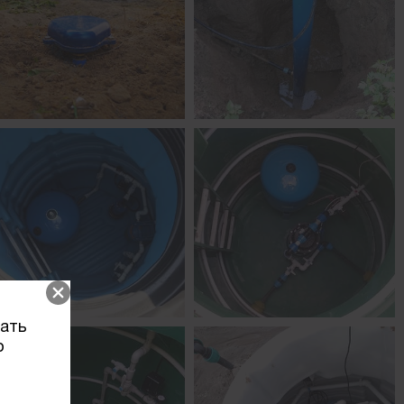
вать
о