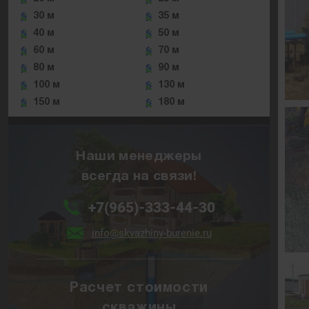
30 м
35 м
40 м
50 м
60 м
70 м
80 м
90 м
100 м
130 м
150 м
180 м
Наши менеджеры
всегда на связи!
+7(965)-333-44-30
info@skvazhiny-burenie.ru
Расчет стоимости
скважины