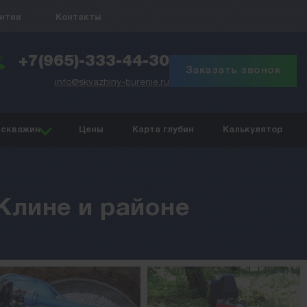
антии
Контакты
+7(965)-333-44-30
Заказать звонок
info@skvazhiny-burenie.ru
 скважин
Цены
Карта глубин
Калькулятор
Клине и районе