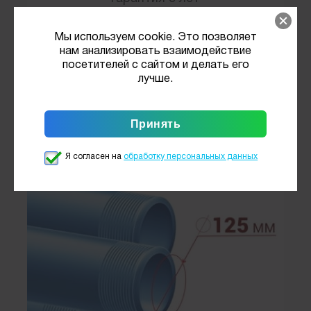
3 600
Цена от
руб./метр
Мы используем cookie. Это позволяет
нам анализировать взаимодействие
посетителей с сайтом и делать его
Заказать
лучше.
МГБУ Скважина на песок НПВХа
125
Я согласен на
обработку персональных данных